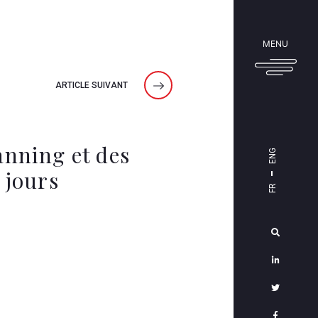
Accueil
Cabinet
MENU
Équipe
ARTICLE SUIVANT
Expertise
& Offre
Solutions
anning et des
ENG
&
 jours
FR
Services
Contact
Mentions
légales