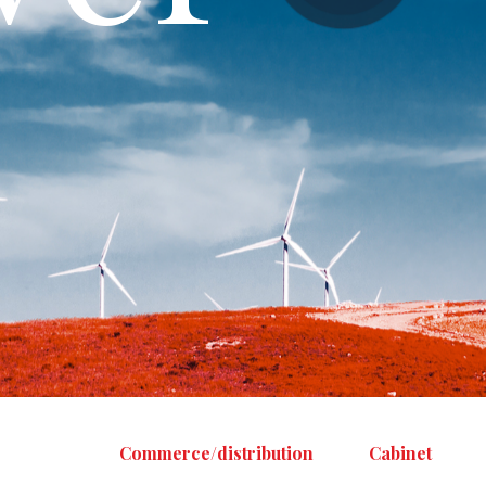
Commerce/distribution
Cabinet