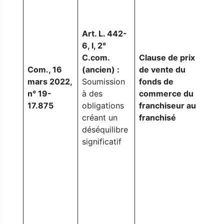
part
moti
Art. L. 442-
ress
6, I, 2°
de s
C.com.
Clause de prix
de t
Com., 16
(ancien) :
de vente du
sou
mars 2022,
Soumission
fonds de
l’op
n° 19-
à des
commerce du
caus
17.875
obligations
franchiseur au
titr
créant un
franchisé
d’ap
déséquilibre
cara
significatif
la c
soum
déci
resp
[l’e
pouv
enga