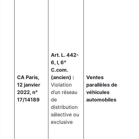
inte
euro
cons
app
illic
qu’il
prof
Art. L. 442-
l’au
6, I, 6°
qu’il
C.com.
du r
CA Paris,
(ancien) :
Ventes
répa
12 janvier
Violation
parallèles de
de l
2022, n°
d’un réseau
véhicules
depu
17/14189
de
automobiles
anné
distribution
diri
sélective ou
soci
exclusive
igno
exis