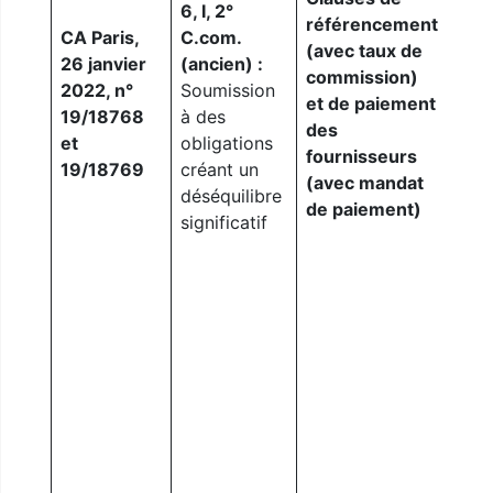
6, I, 2°
soum
référencement
CA Paris,
C.com.
par 
(avec taux de
26 janvier
(ancien) :
Or l
commission)
2022, n°
Soumission
qual
et de paiement
19/18768
à des
clau
des
et
obligations
du c
fournisseurs
19/18769
créant un
fran
(avec mandat
déséquilibre
désé
de paiement)
significatif
signi
n’ap
élé
cont
cond
négo
just
en s
géra
soci
[fra