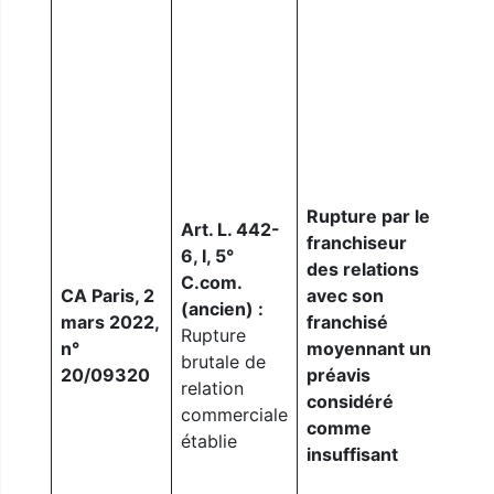
pren
qu’u
rela
entr
four
dist
dern
pas 
Rupture par le
le p
Art. L. 442-
franchiseur
de c
6, I, 5°
des relations
rela
C.com.
CA Paris, 2
avec son
celu
(ancien) :
mars 2022,
franchisé
qu’i
Rupture
n°
moyennant un
avec
brutale de
20/09320
préavis
fran
relation
considéré
L’ab
commerciale
comme
repr
établie
insuffisant
l’an
est 