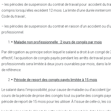
– les périodes de suspension du contrat de travail pour accident du tra
compris lorsqu’elles excèdent 12 mois. La limite d’une durée ininterrom
Code du travail ;
– les périodes de suspension du contrat en raison d’un accident ou d’
professionnel.
Maladie non professionnelle : 2 jours de congés par mois
Par dérogation au principe selon lequel le salarié a droit à un congé de
effectif, l’acquisition de congés payés pendant les arrêts de travail po
professionnels sera limitée à deux jours ouvrables par mois, dans la li
de référence.
Période de report des congés payés limitée à 15 mois
Le salarié dans l’impossibilité, pour cause de maladie ou d’accident (
cours de la période de prise des congés tout ou partie des congés payé
période de report de 15 mois pour les utiliser. À l’issue de celle-ci, les