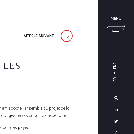
Accueil
Cabinet
MENU
Équipe
ARTICLE SUIVANT
Expertise
& Offre
Solutions
 LES
ENG
&
FR
Services
Contact
ement adopté l’ensemble du projet de loi
es congés payés durant cette période.
Mentions
des congés payés :
légales