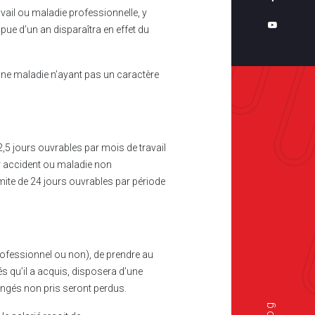
Politique de
vail ou maladie professionnelle, y
pue d’un an disparaîtra en effet du
confidentialité
Plan
du
une maladie n’ayant pas un caractère
site
 2,5 jours ouvrables par mois de travail
ur accident ou maladie non
mite de 24 jours ouvrables par période
professionnel ou non), de prendre au
s qu’il a acquis, disposera d’une
 congés non pris seront perdus.