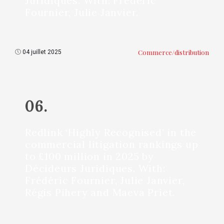
Juridiques. With: Frédéric
Fournier, Julie Janvier.
Commerce/distribution
04 juillet 2025
06.
Redlink ‘Highly Recognised’ in the
commercial litigation rankings up
to £100 million in 2025 by
Décideurs Juridiques. With:
Frédéric Fournier, Julie Janvier,
Régis Pihery and Maeva Priet.