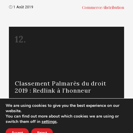
Commerce/distribution
1 Août 2019
12.
Classement Palmarès du droit
2019 : Redlink à l’honneur
We are using cookies to give you the best experience on our
website.
Commerce/distribution
03 Septembre 2019
You can find out more about which cookies we are using or
switch them off in
settings
.
Accept
Reject