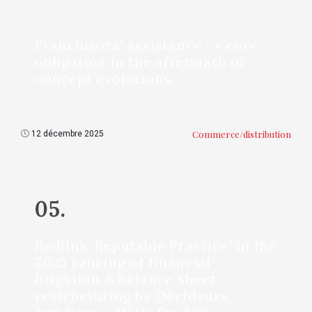
Franchisors’ assistance : a core
obligation in the aftermath of
concept evolutions.
Commerce/distribution
12 décembre 2025
05.
Redlink ‘Reputable Practice’ in the
2025 ranking of financial
litigation & balance sheet
restructuring by Décideurs