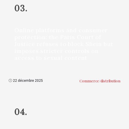
03.
Online platforms and consumer
protection: the Paris Court of
Justice refuses to block Shein but
imposes stricter controls on
access to sexual content
Commerce/distribution
22 décembre 2025
04.