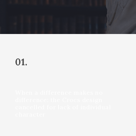
01.
When a difference makes no
difference: the Crocs design
cancelled for lack of individual
character