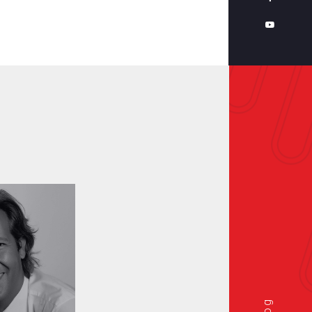
Politique de
confidentialité
Plan
du
site