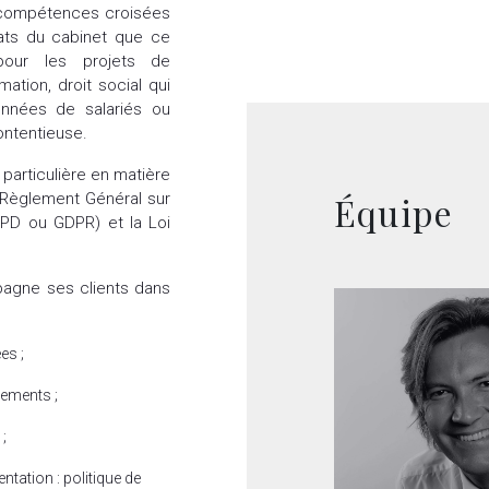
x compétences croisées
ats du cabinet que ce
pour les projets de
ation, droit social qui
onnées de salariés ou
ontentieuse.
particulière en matière
 Règlement Général sur
Équipe
PD ou GDPR) et la Loi
agne ses clients dans
es ;
tements ;
;
tation : politique de